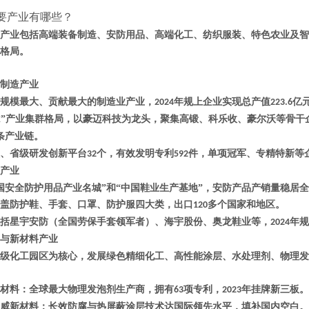
要产业有哪些？
产业包括高端装备制造、安防用品、高端化工、纺织服装、特色农业及智
格局。
制造产业‌
‌规模最大、贡献最大‌的制造业产业，
年规上企业实现总产值‌
亿
2024
223.6
”产业集群格局，以‌豪迈科技‌为龙头，聚集高锻、科乐收、豪尔沃等骨
X
条产业链。
、省级研发创新平台
个，有效发明专利
件，单项冠军、专精特新等
32
592
产业‌
中国安全防护用品产业名城‌”和“‌中国鞋业生产基地‌”，安防产品产销量稳
盖防护鞋、手套、口罩、防护服四大类，出口
多个国家和地区。
120
括
‌星宇安防‌（全国劳保手套领军者）、‌海宇股份‌、‌奥龙鞋业‌等，
年规
2024
工与新材料产业‌
级化工园区为核心，发展绿色精细化工、高性能涂层、水处理剂、物理发
材料
‌：全球最大物理发泡剂生产商，拥有
项专利，
年挂牌新三板。
63
2023
威新材料
‌：长效防腐与热屏蔽涂层技术达国际领先水平，填补国内空白。