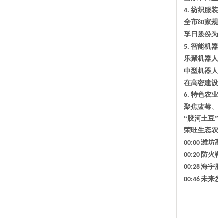
‌纺织服装
4.
全市
家规
80
孚日股份
‌
‌智能机
5.
乐聚机器人
中型机器人
在高密建设
‌特色农业
6.
聚焦蓝莓、
“胶河土豆
荣旺生态农
潍坊
00:00
防火
00:20
海宇
00:28
未来
00:46