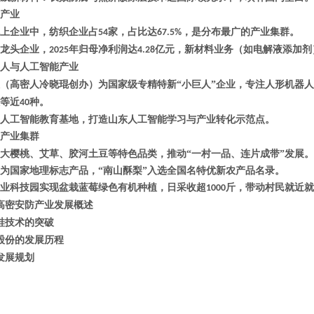
产业‌
上企业中，纺织企业占
家，占比达
，是分布最广的产业集群。
54
67.5%
为龙头企业，
年归母净利润达‌
亿元‌，新材料业务（如电解液添加
2025
4.28
器人与人工智能产业‌
‌（高密人冷晓琨创办）为国家级专精特新“小巨人”企业，专注人形机器
等近
种。
40
人工智能教育基地，打造山东人工智能学习与产业转化示范点。
产业集群‌
大樱桃、艾草、胶河土豆等特色品类，推动
“一村一品、连片成带”发展。
”为国家地理标志产品，“南山酥梨”入选全国名特优新农产品名录。
业科技园实现盆栽蓝莓绿色有机种植，日采收超
斤，带动村民就近就
1000
高密安防产业发展概述
鞋技术的突破
股份的发展历程
发展规划