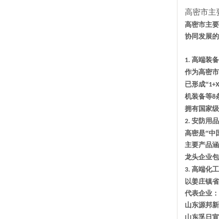
高密市主
高密市主要
协同发展的
‌高端装备
1.
作为高密市
已形成
“
1+
机装备等
8
拥有国家级
‌安防用品
2.
高密是
“‌
主要产品涵
龙头企业包
‌高端化
3.
以姜庄镇省
代表企业：
山东源邦新
山东孚日宣